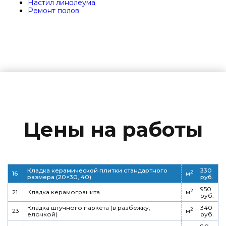
Настил линолеума
Ремонт полов
Цены на работы
Кладка керамической плитки стандартного
330
2
16
м
размера (20×30, 40)
руб.
950
2
21
Кладка керамогранита
м
руб.
Кладка штучного паркета (в разбежку,
340
2
23
м
елочкой)
руб.