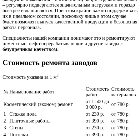
– регулярно подвергаются значительным нагрузкам и гораздо
быстрее изнашиваются. При этом крайне важно поддерживать
их в идеальном состоянии, поскольку лишь в этом случае
будет возможен выпуск качественной продукции и безопасная
работа персонала.
Специалисты нашей компании понимают это и ремонтируют
цементные, нефтеперерабатывающие и другие заводы с
безупречным качеством
.
Стоимость ремонта заводов
2
Стоимость указана за 1 м
Стоимость
Стоимость
№
Наименование работ
работ
материалов
от 1 500 до
Косметический (эконом) ремонт
от 780 р.
3 000 р.
1
Стяжка пола
от 230 р.
от 780 р.
2
Плиточные работы
от 390 р.
от 780 р.
3
Стены
от 230 р.
от 780 р.
4
Потолки
от 390 р.
от 780 р.